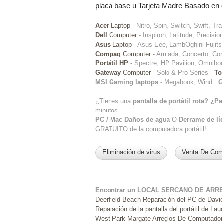
placa base u Tarjeta Madre Basado en 
Acer
Laptop
- Nitro, Spin, Switch, Swift, T
Dell
Computer
- Inspiron, Latitude, Preci
Asus
Laptop
- Asus Eee, LambOghini Fujitsu
Compaq
Computer
- Armada, Concerto, Con
Portátil HP
- Spectre, HP Pavilion, Omnib
Gateway
Computer
- Solo & Pro Series
To
MSI Gaming laptops
- Megabook, Wind
Ga
¿Tienes una
pantalla de portátil rota? ¿P
minutos.
PC / Mac Daños de agua
O
Derrame de lí
GRATUITO de la computadora portátil!
Eliminación de virus
Venta De Com
Encontrar un
LOCAL SERCANO DE ARR
Deerfield Beach
Reparación del PC de Davi
Reparación de la pantalla del portátil de La
West Park
Margate Arreglos De Computado