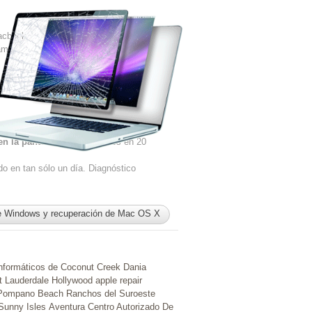
acbook
damo
en la pantalla?
Lo arreglamos en 20
o en tan sólo un día. Diagnóstico
e Windows y recuperación de Mac OS X
informáticos de Coconut Creek
Dania
rt Lauderdale
Hollywood apple repair
Pompano Beach
Ranchos del Suroeste
 Sunny Isles
Aventura
Centro Autorizado De