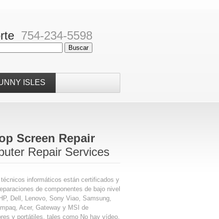
rte
754-234-5598
UNNY ISLES
op Screen Repair
uter Repair Services
técnicos informáticos están certificados y
reparaciones de componentes de bajo nivel
HP, Dell, Lenovo, Sony Viao, Samsung,
mpaq, Acer, Gateway y MSI de
es y portátiles, tales como No hay vídeo,