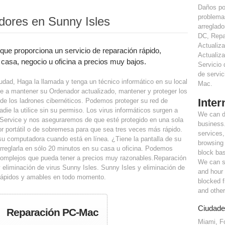
Daños po
problema
ores en Sunny Isles
arreglado
DC, Repa
Actualiz
ue proporciona un servicio de reparación rápido,
Actualiz
 casa, negocio u oficina a precios muy bajos.
Servicio
de servi
udad, Haga la llamada y tenga un técnico informático en su local
Mac.
 a mantener su Ordenador actualizado, mantener y proteger los
Inter
de los ladrones cibernéticos. Podemos proteger su red de
die la utilice sin su permiso. Los virus informáticos surgen a
We can de
 Service y nos aseguraremos de que esté protegido en una sola
business.
r portátil o de sobremesa para que sea tres veces más rápido.
services
su computadora cuando está en línea. ¿Tiene la pantalla de su
browsing 
rreglarla en sólo 20 minutos en su casa u oficina. Podemos
block ba
complejos que pueda tener a precios muy razonables.Reparación
We can s
y eliminación de virus Sunny Isles. Sunny Isles y eliminación de
and hour
s rápidos y amables en todo momento.
blocked 
and other
Ciudade
Reparación PC-Mac
Miami, F