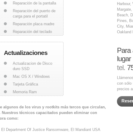
Reparación de la pantalla
Harbour,
Margate,
Reparación del puerto de
Beach, D
carga para el portatil
Pines, Bo
Reparación placa madre
City, Mia
Reparación del teclado
Oakland 
Para 
Actualizaciones
lugar
Actualizacion de Disco
tel.
75
duro SSD
Mac OS X / Windows
Llámenos
con sólo 
Tarjeta Gráfica
precios a
Memoria Ram
Reser
 algunos de los virus y rootkits más tercos que circulan,
. Nuestros técnicos capacitados pueden eliminar con
dora como:
, El Department Of Justice Ransomware, El Mandiant USA