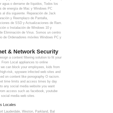
r agua o derrame de líquidos, Todos los
s de energía de Mac y Windows PC
s al día siguiente. Reparación de Jack
ración y Reemplazo de Pantalla,
aciones de SSD y Actualizaciones de Ram.
ación o Instalación de Windows 10 y
 de Eliminación de Virus. Somos un centro
cio de Ordenadores móviles Windows PC y
net & Network Security
sign a content filtering solution to fit your
 From Local appliances to online
, we can block your employees, kids from
high-risk, spyware infected web sites and
sed on content like ponography O racism.
et time limits and access times by day
 to any social media website you want
from access such as facebook, youtube
 social media web sites.
s Locales
ort Lauderdale, Weston, Parkland, Bal