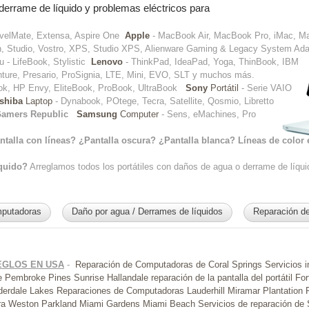
derrame de líquido y problemas eléctricos para
ravelMate, Extensa, Aspire One
Apple
- MacBook Air, MacBook Pro, iMac, M
sion, Studio, Vostro, XPS, Studio XPS, Alienware Gaming & Legacy System A
 - LifeBook, Stylistic
Lenovo
- ThinkPad, IdeaPad, Yoga, ThinBook, IBM
ture, Presario, ProSignia, LTE, Mini, EVO, SLT y muchos más.
ook, HP Envy, EliteBook, ProBook, UltraBook
Sony
Portátil
- Serie VAIO
shiba
Laptop
- Dynabook, POtege, Tecra, Satellite, Qosmio, Libretto
mers Republic
Samsung
Computer
- Sens, eMachines, Pro
antalla con líneas? ¿Pantalla oscura? ¿Pantalla blanca? Líneas de color 
quido?
Arreglamos todos los portátiles con daños de agua o derrame de líquid
putadoras
Daño por agua / Derrames de líquidos
Reparación d
EGLOS EN USA
-
Reparación de Computadoras de Coral Springs
Servicios 
e
Pembroke Pines
Sunrise
Hallandale
reparación de la pantalla del portátil Fo
uderdale Lakes
Reparaciones de Computadoras Lauderhill
Miramar
Plantation
ra
Weston
Parkland
Miami Gardens
Miami Beach
Servicios de reparación de