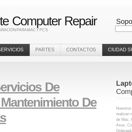
e Computer Repair
Sopo
RACIÓN PARA MAC Y PC'S
SERVICIOS
PARTES
CONTACTOS
CIUDAD S
Lapt
ervicios De
Comp
 Mantenimiento De
Nuestros 
s
realizan 
de Mac, 
Asus, Co
Ordenador