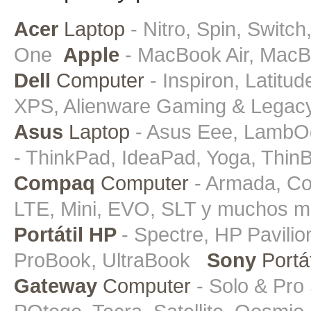
Acer
Laptop
- Nitro, Spin, Switch
One
Apple
- MacBook Air, MacB
Dell
Computer
- Inspiron, Latitud
XPS, Alienware Gaming & Lega
Asus
Laptop
- Asus Eee, LambOgh
- ThinkPad, IdeaPad, Yoga, Thin
Compaq
Computer
- Armada, Con
LTE, Mini, EVO, SLT y muchos m
Portátil HP
- Spectre, HP Pavili
ProBook, UltraBook
Sony
Portát
Gateway
Computer
- Solo & Pr